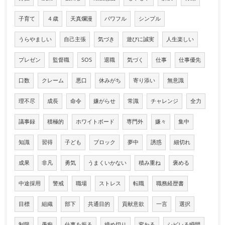
子育て
４歳
天真爛漫
パワフル
シンプル
うらやましい
自己主張
気づき
遊びに誠実
人生楽しい
プレゼン
監督職
SOS
退職
気づく
仕事
仕事優先
口数
クレーム
悪口
休みがち
寄り添い
無意識
理不尽
成長
命令
嫌がらせ
常識
チャレンジ
全力
議事録
積極的
ホワイトボード
専門外
嫌々
集中
知識
習得
子ども
ブロック
夢中
誘惑
細切れ
成果
非凡
勇気
うまくいかない
積み重ね
褒める
中途採用
警戒
職場
ストレス
転職
職務経歴書
目標
組織
部下
共通目的
貢献意欲
一言
選択
制限
愚痴
仕事を振る
締め切り
変わる
シビレる瞬間