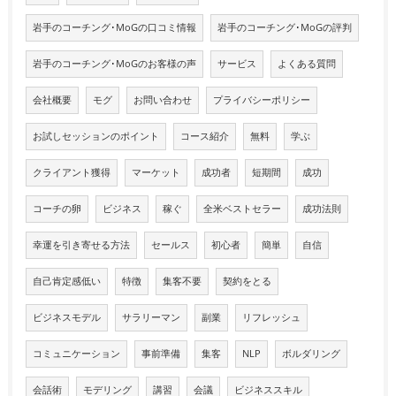
岩手のコーチング･MoGの口コミ情報
岩手のコーチング･MoGの評判
岩手のコーチング･MoGのお客様の声
サービス
よくある質問
会社概要
モグ
お問い合わせ
プライバシーポリシー
お試しセッションのポイント
コース紹介
無料
学ぶ
クライアント獲得
マーケット
成功者
短期間
成功
コーチの卵
ビジネス
稼ぐ
全米ベストセラー
成功法則
幸運を引き寄せる方法
セールス
初心者
簡単
自信
自己肯定感低い
特徴
集客不要
契約をとる
ビジネスモデル
サラリーマン
副業
リフレッシュ
コミュニケーション
事前準備
集客
NLP
ボルダリング
会話術
モデリング
講習
会議
ビジネススキル