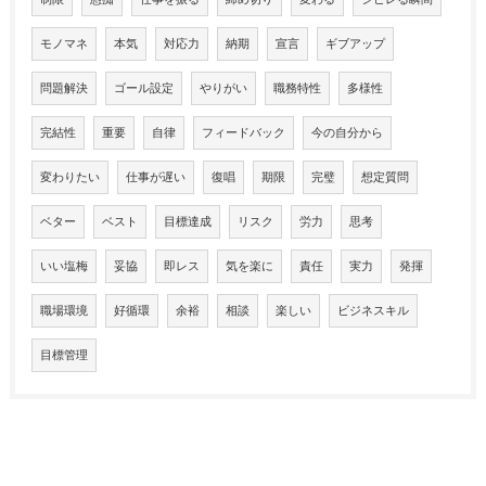
モノマネ
本気
対応力
納期
宣言
ギブアップ
問題解決
ゴール設定
やりがい
職務特性
多様性
完結性
重要
自律
フィードバック
今の自分から
変わりたい
仕事が遅い
復唱
期限
完璧
想定質問
ベター
ベスト
目標達成
リスク
労力
思考
いい塩梅
妥協
即レス
気を楽に
責任
実力
発揮
職場環境
好循環
余裕
相談
楽しい
ビジネスキル
目標管理