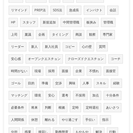
リマインド
PREP法
SDS法
急成長
インパクト
会話
HP
スタッフ
新規追加
中間管理職
板挟み
管理職
上司
稟議
企画
タイミング
商談
観察
専門家
リーダー
新人
新入社員
コピー
心の壁
質問
安心感
オープンクエスチョン
クローズドクエスチョン
コーチ
時間がない
現場
採用
面接
企業
不慣れ
面接官
ゴール
目的
準備
交渉
興味
人事
スキル
経験
マッチング
環境
安心
選考
不採用
加点
十分条件
必要条件
将来
判断
根拠
定時
定時退社
あいさつ
人間関係
休憩
離れる
やり過ごす
手伝い
指示
分担
残業
後回し
勤務態度
もやもや
解決
行動