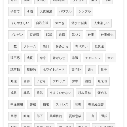
子育て
４歳
天真爛漫
パワフル
シンプル
うらやましい
自己主張
気づき
遊びに誠実
人生楽しい
プレゼン
監督職
SOS
退職
気づく
仕事
仕事優先
口数
クレーム
悪口
休みがち
寄り添い
無意識
理不尽
成長
命令
嫌がらせ
常識
チャレンジ
全力
議事録
積極的
ホワイトボード
専門外
嫌々
集中
知識
習得
子ども
ブロック
夢中
誘惑
細切れ
成果
非凡
勇気
うまくいかない
積み重ね
褒める
中途採用
警戒
職場
ストレス
転職
職務経歴書
目標
組織
部下
共通目的
貢献意欲
一言
選択