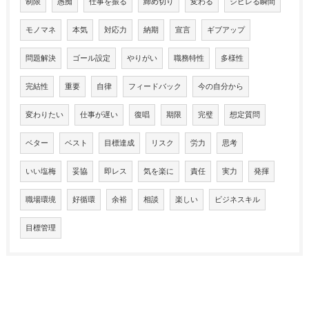
制限
愚痴
仕事を振る
締め切り
変わる
シビレる瞬間
モノマネ
本気
対応力
納期
宣言
ギブアップ
問題解決
ゴール設定
やりがい
職務特性
多様性
完結性
重要
自律
フィードバック
今の自分から
変わりたい
仕事が遅い
復唱
期限
完璧
想定質問
ベター
ベスト
目標達成
リスク
労力
思考
いい塩梅
妥協
即レス
気を楽に
責任
実力
発揮
職場環境
好循環
余裕
相談
楽しい
ビジネスキル
目標管理