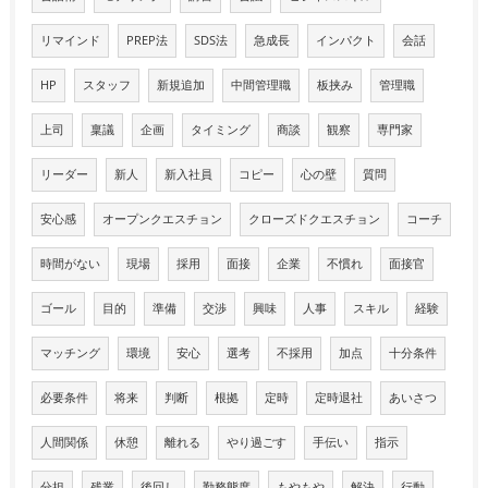
リマインド
PREP法
SDS法
急成長
インパクト
会話
HP
スタッフ
新規追加
中間管理職
板挟み
管理職
上司
稟議
企画
タイミング
商談
観察
専門家
リーダー
新人
新入社員
コピー
心の壁
質問
安心感
オープンクエスチョン
クローズドクエスチョン
コーチ
時間がない
現場
採用
面接
企業
不慣れ
面接官
ゴール
目的
準備
交渉
興味
人事
スキル
経験
マッチング
環境
安心
選考
不採用
加点
十分条件
必要条件
将来
判断
根拠
定時
定時退社
あいさつ
人間関係
休憩
離れる
やり過ごす
手伝い
指示
分担
残業
後回し
勤務態度
もやもや
解決
行動