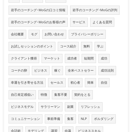
岩手のコーチング･MoGの口コミ情報
岩手のコーチング･MoGの評判
岩手のコーチング･MoGのお客様の声
サービス
よくある質問
会社概要
モグ
お問い合わせ
プライバシーポリシー
お試しセッションのポイント
コース紹介
無料
学ぶ
クライアント獲得
マーケット
成功者
短期間
成功
コーチの卵
ビジネス
稼ぐ
全米ベストセラー
成功法則
幸運を引き寄せる方法
セールス
初心者
簡単
自信
自己肯定感低い
特徴
集客不要
契約をとる
ビジネスモデル
サラリーマン
副業
リフレッシュ
コミュニケーション
事前準備
集客
NLP
ボルダリング
会話術
モデリング
講習
会議
ビジネススキル